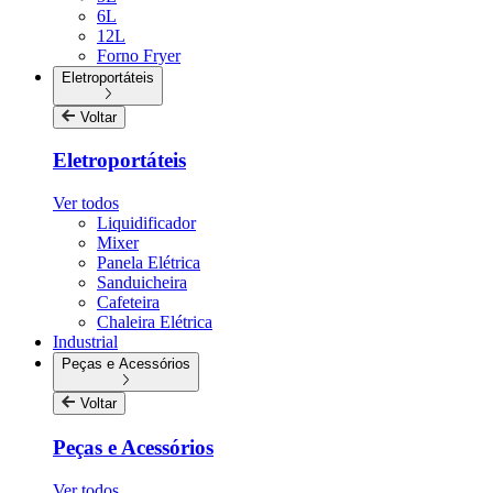
6L
12L
Forno Fryer
Eletroportáteis
Voltar
Eletroportáteis
Ver todos
Liquidificador
Mixer
Panela Elétrica
Sanduicheira
Cafeteira
Chaleira Elétrica
Industrial
Peças e Acessórios
Voltar
Peças e Acessórios
Ver todos