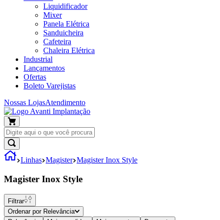
Liquidificador
Mixer
Panela Elétrica
Sanduicheira
Cafeteira
Chaleira Elétrica
Industrial
Lançamentos
Ofertas
Boleto Varejistas
Nossas Lojas
Atendimento
Linhas
Magister
Magister Inox Style
Magister Inox Style
Filtrar
Ordenar por
Relevância