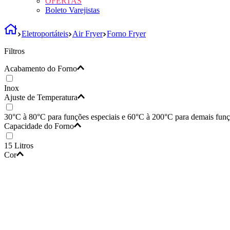
OFERTAS
Boleto Varejistas
Eletroportáteis
Air Fryer
Forno Fryer
Filtros
Acabamento do Forno
Inox
Ajuste de Temperatura
30°C à 80°C para funções especiais e 60°C à 200°C para demais fun
Capacidade do Forno
15 Litros
Cor