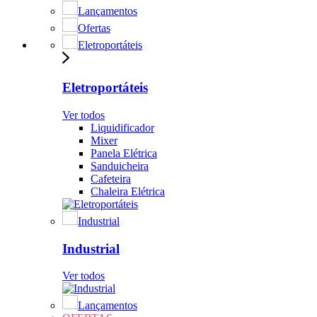
Lançamentos
Ofertas
Eletroportáteis
Eletroportáteis
Ver todos
Liquidificador
Mixer
Panela Elétrica
Sanduicheira
Cafeteira
Chaleira Elétrica
Industrial
Industrial
Ver todos
Lançamentos