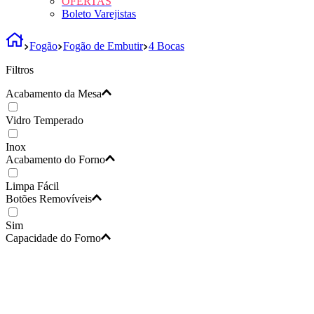
OFERTAS
Boleto Varejistas
Fogão
Fogão de Embutir
4 Bocas
Filtros
Acabamento da Mesa
Vidro Temperado
Inox
Acabamento do Forno
Limpa Fácil
Botões Removíveis
Sim
Capacidade do Forno