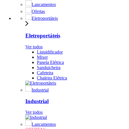
Lançamentos
Ofertas
Eletroportáteis
Eletroportáteis
Ver todos
Liquidificador
Mixer
Panela Elétrica
Sanduicheira
Cafeteira
Chaleira Elétrica
Industrial
Industrial
Ver todos
Lançamentos