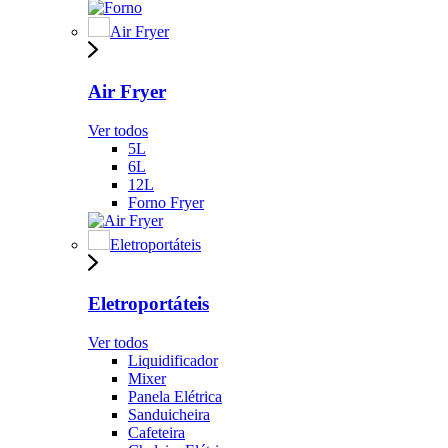
Air Fryer
Air Fryer
Ver todos
5L
6L
12L
Forno Fryer
Eletroportáteis
Eletroportáteis
Ver todos
Liquidificador
Mixer
Panela Elétrica
Sanduicheira
Cafeteira