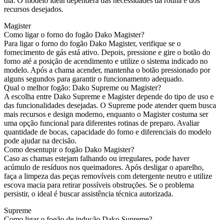
dia. O modelo ideal dependerá das necessidades da rotina e dos
recursos desejados.
Magister
Como ligar o forno do fogão Dako Magister?
Para ligar o forno do fogão Dako Magister, verifique se o
fornecimento de gás está ativo. Depois, pressione e gire o botão do
forno até a posição de acendimento e utilize o sistema indicado no
modelo. Após a chama acender, mantenha o botão pressionado por
alguns segundos para garantir o funcionamento adequado.
Qual o melhor fogão: Dako Supreme ou Magister?
A escolha entre Dako Supreme e Magister depende do tipo de uso e
das funcionalidades desejadas. O Supreme pode atender quem busca
mais recursos e design moderno, enquanto o Magister costuma ser
uma opção funcional para diferentes rotinas de preparo. Avaliar
quantidade de bocas, capacidade do forno e diferenciais do modelo
pode ajudar na decisão.
Como desentupir o fogão Dako Magister?
Caso as chamas estejam falhando ou irregulares, pode haver
acúmulo de resíduos nos queimadores. Após desligar o aparelho,
faça a limpeza das peças removíveis com detergente neutro e utilize
escova macia para retirar possíveis obstruções. Se o problema
persistir, o ideal é buscar assistência técnica autorizada.
Supreme
Como ligar o fogão de indução Dako Supreme?