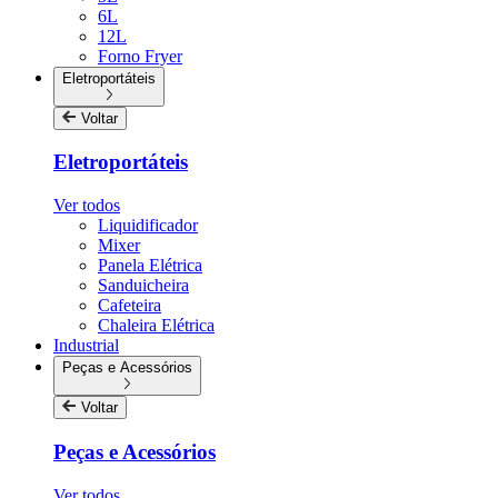
6L
12L
Forno Fryer
Eletroportáteis
Voltar
Eletroportáteis
Ver todos
Liquidificador
Mixer
Panela Elétrica
Sanduicheira
Cafeteira
Chaleira Elétrica
Industrial
Peças e Acessórios
Voltar
Peças e Acessórios
Ver todos