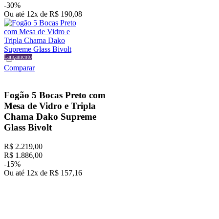
-
30%
Ou até
12
x
de
R$
190
,
08
Lançamento
Lançamento
Comparar
Fogão 5 Bocas Preto com
Mesa de Vidro e Tripla
Chama Dako Supreme
Glass Bivolt
R$
2
.
219
,
00
R$
1
.
886
,
00
-
15%
Ou até
12
x
de
R$
157
,
16