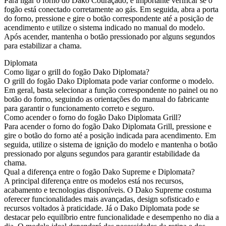
Para ligar o forno do Dako Couraçado, é importante verificar se o
fogão está conectado corretamente ao gás. Em seguida, abra a porta
do forno, pressione e gire o botão correspondente até a posição de
acendimento e utilize o sistema indicado no manual do modelo.
Após acender, mantenha o botão pressionado por alguns segundos
para estabilizar a chama.
Diplomata
Como ligar o grill do fogão Dako Diplomata?
O grill do fogão Dako Diplomata pode variar conforme o modelo.
Em geral, basta selecionar a função correspondente no painel ou no
botão do forno, seguindo as orientações do manual do fabricante
para garantir o funcionamento correto e seguro.
Como acender o forno do fogão Dako Diplomata Grill?
Para acender o forno do fogão Dako Diplomata Grill, pressione e
gire o botão do forno até a posição indicada para acendimento. Em
seguida, utilize o sistema de ignição do modelo e mantenha o botão
pressionado por alguns segundos para garantir estabilidade da
chama.
Qual a diferença entre o fogão Dako Supreme e Diplomata?
A principal diferença entre os modelos está nos recursos,
acabamento e tecnologias disponíveis. O Dako Supreme costuma
oferecer funcionalidades mais avançadas, design sofisticado e
recursos voltados à praticidade. Já o Dako Diplomata pode se
destacar pelo equilíbrio entre funcionalidade e desempenho no dia a