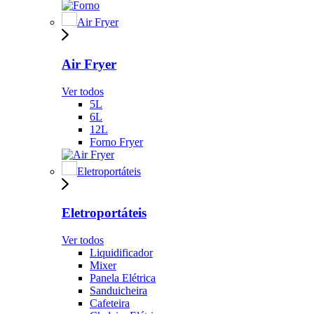
Air Fryer
Air Fryer
Ver todos
5L
6L
12L
Forno Fryer
Eletroportáteis
Eletroportáteis
Ver todos
Liquidificador
Mixer
Panela Elétrica
Sanduicheira
Cafeteira