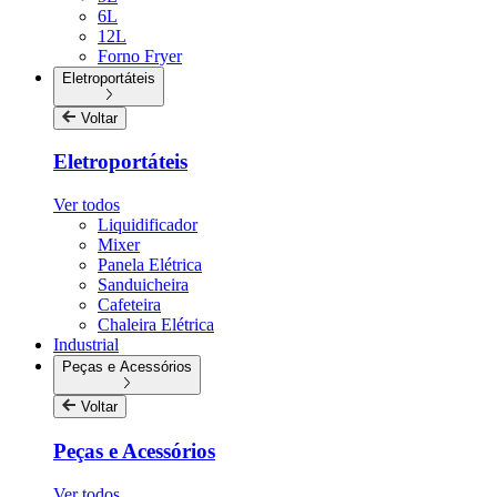
6L
12L
Forno Fryer
Eletroportáteis
Voltar
Eletroportáteis
Ver todos
Liquidificador
Mixer
Panela Elétrica
Sanduicheira
Cafeteira
Chaleira Elétrica
Industrial
Peças e Acessórios
Voltar
Peças e Acessórios
Ver todos