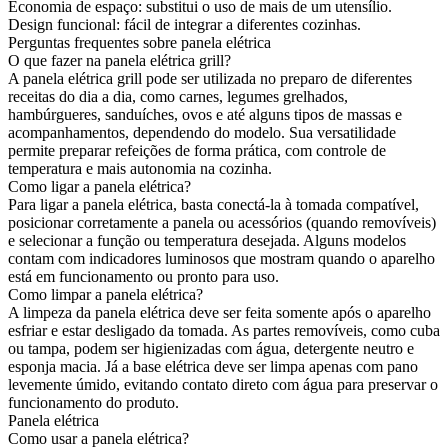
Economia de espaço: substitui o uso de mais de um utensílio.
Design funcional: fácil de integrar a diferentes cozinhas.
Perguntas frequentes sobre panela elétrica
O que fazer na panela elétrica grill?
A panela elétrica grill pode ser utilizada no preparo de diferentes
receitas do dia a dia, como carnes, legumes grelhados,
hambúrgueres, sanduíches, ovos e até alguns tipos de massas e
acompanhamentos, dependendo do modelo. Sua versatilidade
permite preparar refeições de forma prática, com controle de
temperatura e mais autonomia na cozinha.
Como ligar a panela elétrica?
Para ligar a panela elétrica, basta conectá-la à tomada compatível,
posicionar corretamente a panela ou acessórios (quando removíveis)
e selecionar a função ou temperatura desejada. Alguns modelos
contam com indicadores luminosos que mostram quando o aparelho
está em funcionamento ou pronto para uso.
Como limpar a panela elétrica?
A limpeza da panela elétrica deve ser feita somente após o aparelho
esfriar e estar desligado da tomada. As partes removíveis, como cuba
ou tampa, podem ser higienizadas com água, detergente neutro e
esponja macia. Já a base elétrica deve ser limpa apenas com pano
levemente úmido, evitando contato direto com água para preservar o
funcionamento do produto.
Panela elétrica
Como usar a panela elétrica?