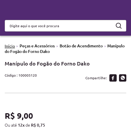
Peças e Acessórios
Botão de Acendimento
Manípulo
do Fogão do Forno Dako
Manípulo do Fogão do Forno Dako
:
100005120
R$
9
,
00
Ou até
de
12
x
R$
0
,
75