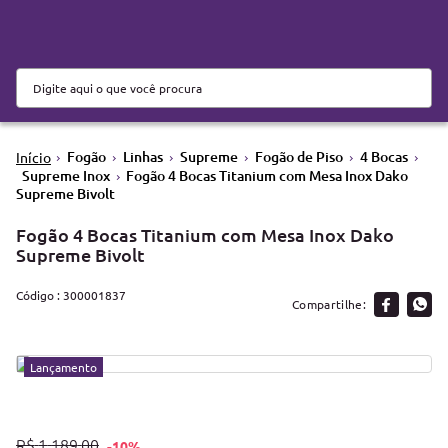
Fogão
Linhas
Supreme
Fogão de Piso
4 Bocas
Supreme Inox
Fogão 4 Bocas Titanium com Mesa Inox Dako
Supreme Bivolt
Fogão 4 Bocas Titanium com Mesa Inox Dako
Supreme Bivolt
:
300001837
Lançamento
Lançamento
R$
1
.
189
,
00
-
10%