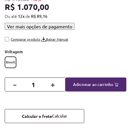
R$
1
.
070
,
00
Ou até
de
12
x
R$
89
,
16
Ver mais opções de pagamento
Baixar Manual
Voltagem
Bivolt
－
＋
Adicionar ao carrinho
Calcular o frete