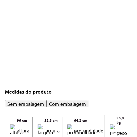
Medidas do produto
Sem embalagem
Com embalagem
25,8
96 cm
52,8 cm
64,2 cm
kg
altura
largura
profundidade
peso