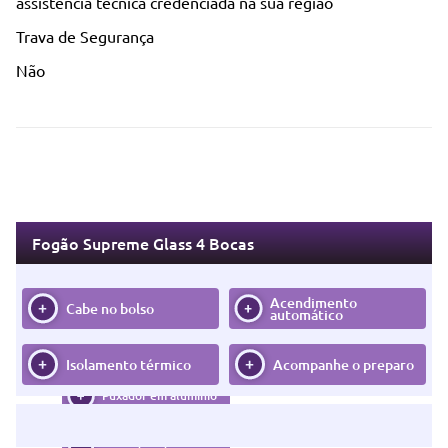
assistência técnica credenciada na sua região
Trava de Segurança
Não
Os tempos mudaram e o Supreme
Fogão Supreme Glass 4 Bocas
Glass também
Acendimento
Cabe no bolso
automático
Mega Chama
Isolamento térmico
Acompanhe o preparo
Puxador em alumínio