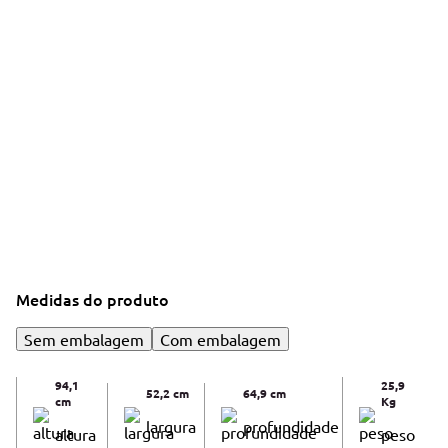
Medidas do produto
Sem embalagem
Com embalagem
94,1
25,9
52,2 cm
64,9 cm
cm
Kg
largura
profundidade
altura
peso