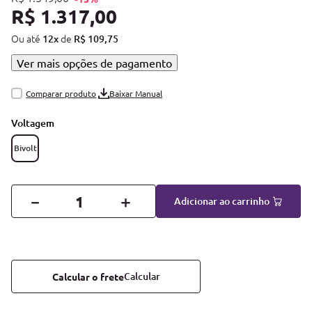
R$
1
.
317
,
00
Ou até
de
12
x
R$
109
,
75
Ver mais opções de pagamento
Baixar Manual
Voltagem
Bivolt
－
＋
Adicionar ao carrinho
Calcular o frete