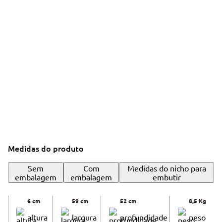
Medidas do produto
Sem
Com
Medidas do nicho para
embalagem
embalagem
embutir
6 cm
59 cm
52 cm
8,5 Kg
altura
largura
profundidade
peso