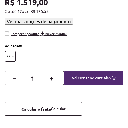
R$
1
.
519
,
00
Ou até
de
12
x
R$
126
,
58
Ver mais opções de pagamento
Baixar Manual
Voltagem
220v
－
＋
Adicionar ao carrinho
Calcular o frete